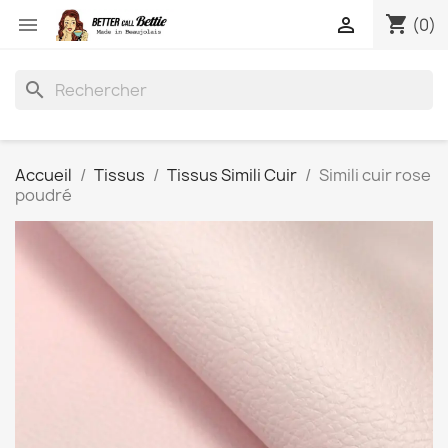
shopping_cart


(0)
search
Accueil
Tissus
Tissus Simili Cuir
Simili cuir rose
poudré