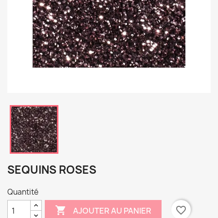
SEQUINS ROSES
Quantité

favorite_border
AJOUTER AU PANIER