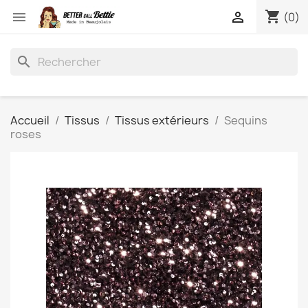
shopping_cart


(0)
search
Accueil
Tissus
Tissus extérieurs
Sequins
roses