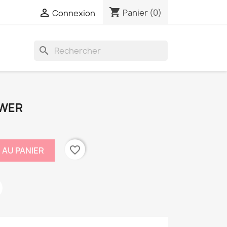
shopping_cart

Panier
(0)
Connexion
search
OWER
favorite_border
 AU PANIER