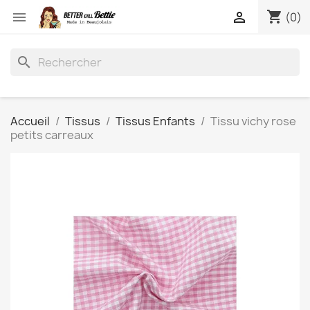
shopping_cart


(0)
search
Accueil
Tissus
Tissus Enfants
Tissu vichy rose
petits carreaux