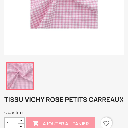
TISSU VICHY ROSE PETITS CARREAUX
Quantité

favorite_border
AJOUTER AU PANIER