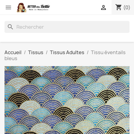
shopping_cart


(0)
search
Accueil
Tissus
Tissus Adultes
Tissu éventails
bleus