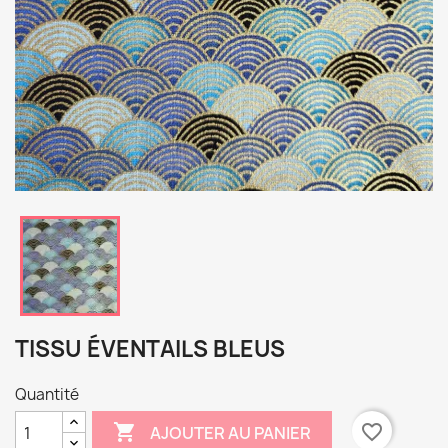
TISSU ÉVENTAILS BLEUS
Quantité

favorite_border
AJOUTER AU PANIER